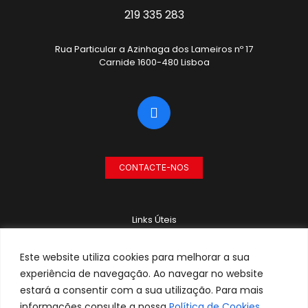
219 335 283
Rua Particular a Azinhaga dos Lameiros nº 17
Carnide 1600-480 Lisboa
CONTACTE-NOS
Links Úteis
RECRUTAMENTO
Este website utiliza cookies para melhorar a sua
POLÍTICA DE PRIVACIDADE
experiência de navegação. Ao navegar no website
estará a consentir com a sua utilização. Para mais
POLÍTICA DE COOKIES
informações consulte a nossa
Política de Cookies
.