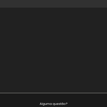
Construção Civil:
A Socitadas disponibiliza, num único espaço, serviços
inovadores e enquadrados com as atuais necessidades
nas áreas de Arquitetura, Engenharia e Construção.
Alguma questão?