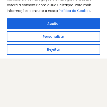
Rua Particular a Azinhaga dos Lameiros nº 17
estará a consentir com a sua utilização. Para mais
Carnide 1600-480 Lisboa
informações consulte a nossa
Política de Cookies
.
Aceitar
Personalizar
CONTACTE-NOS
Rejeitar
Links Úteis
RECRUTAMENTO
POLÍTICA DE PRIVACIDADE
POLÍTICA DE COOKIES
PORTFOLIO