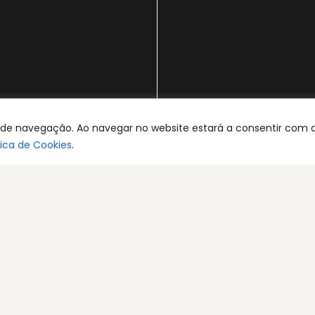
ia de navegação. Ao navegar no website estará a consentir com 
tica de Cookies
.
os | Desenvolvido por:
dominios.pt