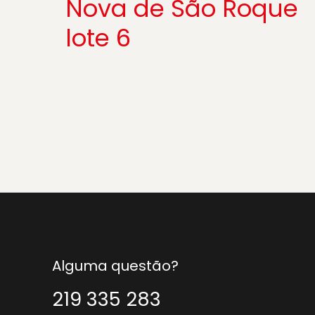
Nova de São Roque
lote 6
Alguma questão?
219 335 283